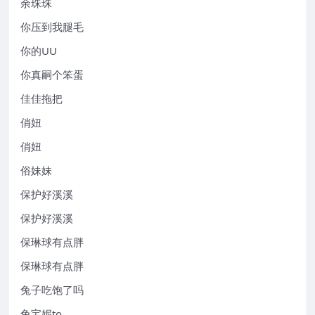
余珠珠
你压到我腿毛
你的UU
你真嗣个笨蛋
佳佳拖把
俏妞
俏妞
俗妹妹
保护好溪溪
保护好溪溪
保琳球有点胖
保琳球有点胖
兔子吃饱了吗
兔宝妮to