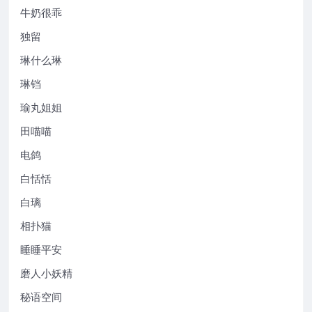
牛奶很乖
独留
琳什么琳
琳铛
瑜丸姐姐
田喵喵
电鸽
白恬恬
白璃
相扑猫
睡睡平安
磨人小妖精
秘语空间