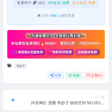
普通用户:
28元
VIP会员:
免费
永久会员:
免费
已有
1688
人解锁查看
李妙子
分享
收藏
点赞(
0
)
上一篇
抖音网红 觅圈 李妙子 铁粉空间 NO.002期
【26P】2025年最新版