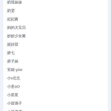
奶瑶妹妹
奶雯
妃妃酱
妈的大宝贝
妙妙少女酱
妮好甜
娇七
孬子妹
安妮-yoo
小s北北
小意oO
小星星
小甜酒子