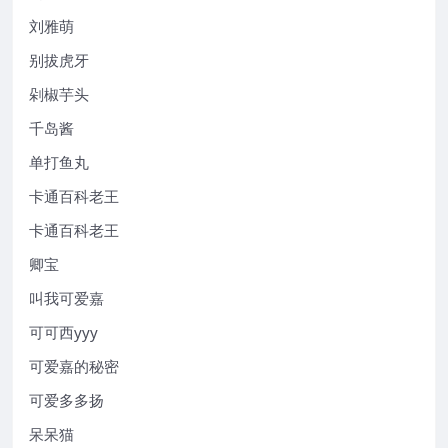
刘雅萌
别拔虎牙
剁椒芋头
千岛酱
单打鱼丸
卡通百科老王
卡通百科老王
卿宝
叫我可爱嘉
可可西yyy
可爱嘉的秘密
可爱多多扬
呆呆猫