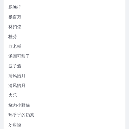
杨晚拧
杨百万
林扣弦
桂芬
欣老板
汤圆可甜了
波子酒
清风皓月
清风皓月
火乐
烧肉小野猫
热乎乎的奶茶
牙齿怪