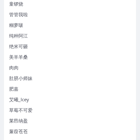
童锣烧
管管我啦
糊萝啵
纯种阿江
绝米可砸
美羊羊桑
肉肉
肚脐小师妹
肥嘉
艾曦_lcey
草莓不可爱
莱昂纳盈
蒹葭苍苍