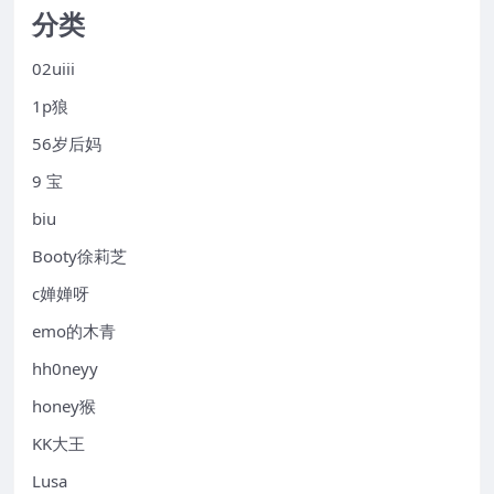
分类
02uiii
1p狼
56岁后妈
9 宝
biu
Booty徐莉芝
c婵婵呀
emo的木青
hh0neyy
honey猴
KK大王
Lusa