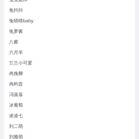
兔抖抖
兔晴晴baby
兔萝酱
八酱
六月羊
兰兰小可爱
冉挽卿
冉昀昔
冯落落
冰葡萄
凌凌七
刘二萌
刘雅萌