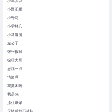
小羊弹弹
小野汜樱
小野马
小雯胖几
小马漫漫
左公子
张张很飒
徐珺大哥
恩沈一点
情酱啊
我挺困啊
我是ou
抓住爆爆
无情后妈不减脂