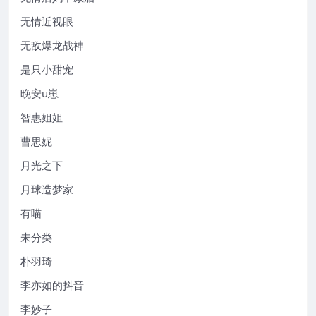
无情近视眼
无敌爆龙战神
是只小甜宠
晚安u崽
智惠姐姐
曹思妮
月光之下
月球造梦家
有喵
未分类
朴羽琦
李亦如的抖音
李妙子