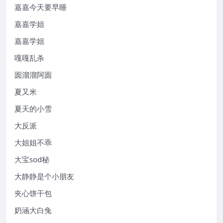
嘉嘉今天要早睡
嘉嘉学姐
嘉嘉学姐
嘎嘎乱杀
圆溜溜阿圆
夏又米
夏天的小雪
大反派
大姐姐不乖
大宝sod秘
大静静是个小朋友
夹心饼干包
奶涵大白兔