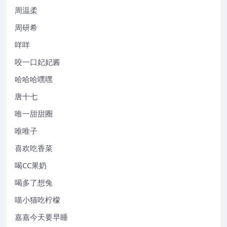
周温柔
周研希
咩咩
咬一口妃妃酱
哈哈哈嘿嘿
唐十七
唯一甜甜圈
唯唯子
喜欢吃香菜
喝CC果奶
喝多了想兔
喵小猫吃柠檬
嘉嘉今天要早睡