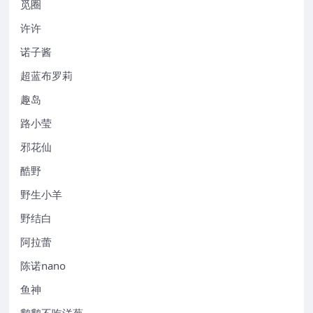
觅圈
许许
诺子酱
超蓝布罗莉
趣岛
路小莹
邪花仙
酷野
野生小羊
野结白
阿拉蕾
陈诺nano
鱼神
鹅鹅不吃洋葱