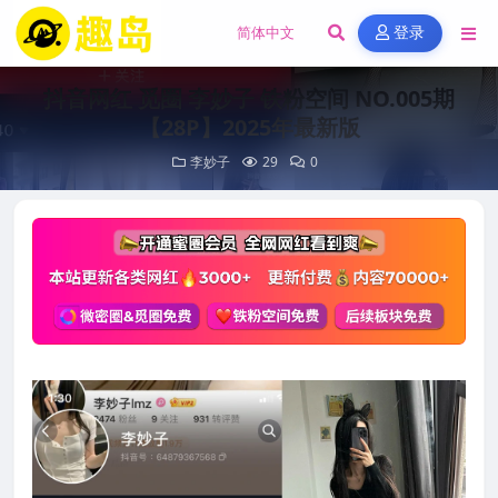
登录
抖音网红 觅圈 李妙子 铁粉空间 NO.005期
【28P】2025年最新版
李妙子
29
0