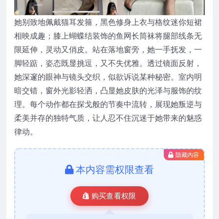
她别致地佩戴猫耳发箍，黑色修身上衣与格纹迷你短裙
相映成趣；膝上蝴蝶结装饰的鱼网长筒袜将腿部线条无
限延伸，灵动又俏皮。站在落地窗旁，她一手抚发，一
脚轻踮，姿态既显挑逗，又不失优雅。透过镜面反射，
她深邃的眼神与镜头交织，似欲诉说某种秘密。室内明
暗交错，窗外光影轻洒，凸显她皮肤的光泽与服饰的纹
理。每个动作都在探戈般的节奏中流转，展现她叛逆与
柔美并存的独特气质，让人忍不住沉迷于她带来的魅惑
律动。
隐藏内容
本内容需权限查看
购买查看权限