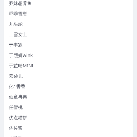
乔妹想养鱼
乖乖雪崽
九头蛇
二雪女士
于丰霖
于熙妍wink
于芷晴MINI
云朵儿
亿1香香
仙童冉冉
任智桃
优点猫饼
佐佐酱