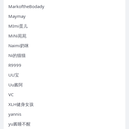
MarkoftheBodady
Maymay
MImi蛋儿
MiNi苑苑
Naimi奶咪
Ni的猫猫
R9999
UU宝
Uu酱阿
VC
XLH健身女孩
yannis
yu酱睡不醒