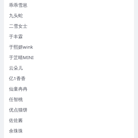
乖乖雪崽
九头蛇
二雪女士
于丰霖
于熙妍wink
于芷晴MINI
云朵儿
亿1香香
仙童冉冉
任智桃
优点猫饼
佐佐酱
余珠珠