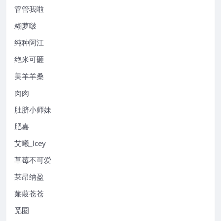
管管我啦
糊萝啵
纯种阿江
绝米可砸
美羊羊桑
肉肉
肚脐小师妹
肥嘉
艾曦_lcey
草莓不可爱
莱昂纳盈
蒹葭苍苍
觅圈