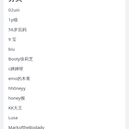
02uiii
1p狼
56岁后妈
9 宝
biu
Booty徐莉芝
c婵婵呀
emo的木青
hh0neyy
honey猴
KK大王
Lusa
MarkoftheBodady