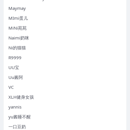
Maymay
MImi蛋儿
MiNi苑苑
Naimi奶咪
Ni的猫猫
R9999
UU宝
Uu酱阿
VC
XLH健身女孩
yannis
yu酱睡不醒
一口豆奶