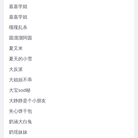
嘉嘉学姐
嘉嘉学姐
嘎嘎乱杀
圆溜溜阿圆
夏又米
夏天的小雪
大反派
大姐姐不乖
大宝sod秘
大静静是个小朋友
夹心饼干包
奶涵大白兔
奶瑶妹妹