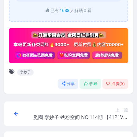
已有
1688
人解锁查看
李妙子
分享
收藏
点赞(
0
)
上一篇
觅圈 李妙子 铁粉空间 NO.114期 【41P1V】
2025年最新版