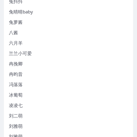
兔抖抖
兔晴晴baby
兔萝酱
八酱
六月羊
兰兰小可爱
冉挽卿
冉昀昔
冯落落
冰葡萄
凌凌七
刘二萌
刘雅萌
刘雅萌