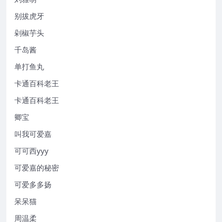
别拔虎牙
剁椒芋头
千岛酱
单打鱼丸
卡通百科老王
卡通百科老王
卿宝
叫我可爱嘉
可可西yyy
可爱嘉的秘密
可爱多多扬
呆呆猫
周温柔