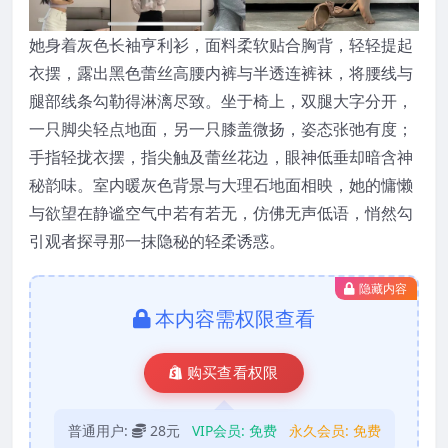
她身着灰色长袖亨利衫，面料柔软贴合胸背，轻轻提起
衣摆，露出黑色蕾丝高腰内裤与半透连裤袜，将腰线与
腿部线条勾勒得淋漓尽致。坐于椅上，双腿大字分开，
一只脚尖轻点地面，另一只膝盖微扬，姿态张弛有度；
手指轻拢衣摆，指尖触及蕾丝花边，眼神低垂却暗含神
秘韵味。室内暖灰色背景与大理石地面相映，她的慵懒
与欲望在静谧空气中若有若无，仿佛无声低语，悄然勾
引观者探寻那一抹隐秘的轻柔诱惑。
隐藏内容
本内容需权限查看
购买查看权限
普通用户:
28元
VIP会员:
免费
永久会员:
免费