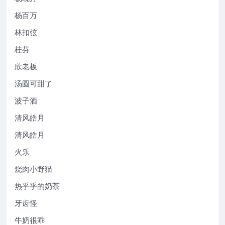
杨百万
林扣弦
桂芬
欣老板
汤圆可甜了
波子酒
清风皓月
清风皓月
火乐
烧肉小野猫
热乎乎的奶茶
牙齿怪
牛奶很乖