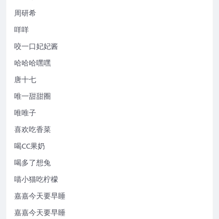
周研希
咩咩
咬一口妃妃酱
哈哈哈嘿嘿
唐十七
唯一甜甜圈
唯唯子
喜欢吃香菜
喝CC果奶
喝多了想兔
喵小猫吃柠檬
嘉嘉今天要早睡
嘉嘉今天要早睡