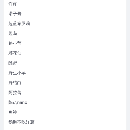
许许
诺子酱
超蓝布罗莉
趣岛
路小莹
邪花仙
酷野
野生小羊
野结白
阿拉蕾
陈诺nano
鱼神
鹅鹅不吃洋葱