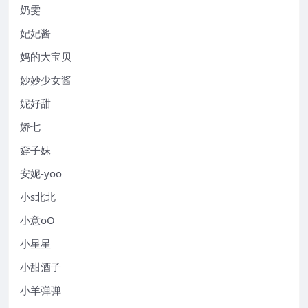
奶雯
妃妃酱
妈的大宝贝
妙妙少女酱
妮好甜
娇七
孬子妹
安妮-yoo
小s北北
小意oO
小星星
小甜酒子
小羊弹弹