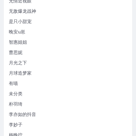
无情近视眼
无敌爆龙战神
是只小甜宠
晚安u崽
智惠姐姐
曹思妮
月光之下
月球造梦家
有喵
未分类
朴羽琦
李亦如的抖音
李妙子
杨晚拧