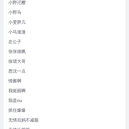
小野汜樱
小野马
小雯胖几
小马漫漫
左公子
张张很飒
徐珺大哥
恩沈一点
情酱啊
我挺困啊
我是ou
抓住爆爆
无情后妈不减脂