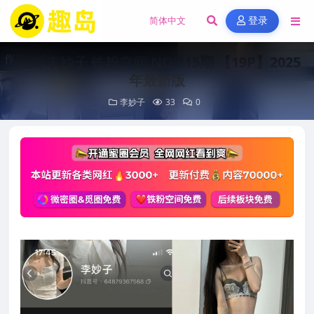
登录
觅圈 李妙子 铁粉空间 NO.115期 【19P】2025
年最新版
李妙子
33
0