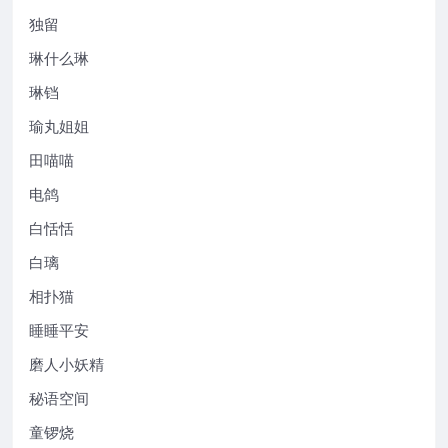
独留
琳什么琳
琳铛
瑜丸姐姐
田喵喵
电鸽
白恬恬
白璃
相扑猫
睡睡平安
磨人小妖精
秘语空间
童锣烧